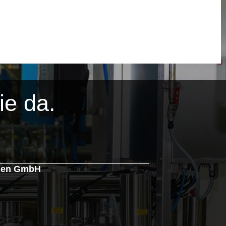
ie da.
agen GmbH